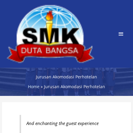
Skip
Main
to
content
Men
Jurusan Akomodasi Perhotelan
Home
Jurusan Akomodasi Perhotelan
And enchanting the guest experience