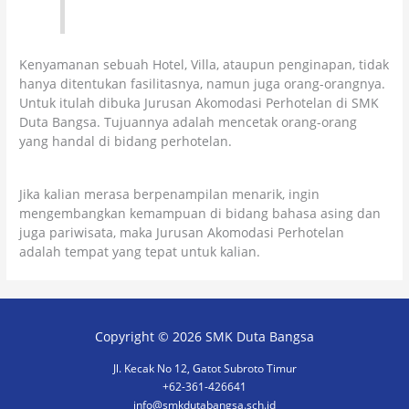
Kenyamanan sebuah Hotel, Villa, ataupun penginapan, tidak
hanya ditentukan fasilitasnya, namun juga orang-orangnya.
Untuk itulah dibuka Jurusan Akomodasi Perhotelan di SMK
Duta Bangsa. Tujuannya adalah mencetak orang-orang
yang handal di bidang perhotelan.
Jika kalian merasa berpenampilan menarik, ingin
mengembangkan kemampuan di bidang bahasa asing dan
juga pariwisata, maka Jurusan Akomodasi Perhotelan
adalah tempat yang tepat untuk kalian.
Copyright © 2026
SMK Duta Bangsa
Jl. Kecak No 12, Gatot Subroto Timur
+62-361-426641
info@smkdutabangsa.sch.id