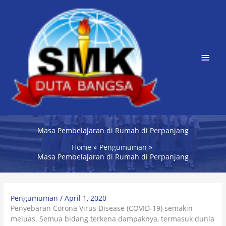
Skip
Main
to
content
Men
Masa Pembelajaran di Rumah di Perpanjang
Home
Pengumuman
Masa Pembelajaran di Rumah di Perpanjang
Pengumuman
/
April 1, 2020
Penyebaran Corona Virus Disease (COVID-19) semakin
meluas. Semua bidang terkena dampaknya, termasuk dunia