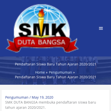
Skip
Main
to
content
Men
Pendaftaran Siswa Baru Tahun Ajaran 2020/2021
Home
Pengumuman
Pendaftaran Siswa Baru Tahun Ajaran 2020/2021
Pengumuman
/
May 19, 2020
SMK DUTA BANGSA membuka pendaftaran siswa baru
tahun ajaran 2020/2021.